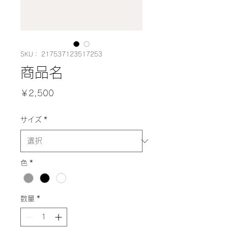
SKU： 217537123517253
商品名
価
￥2,500
格
サイズ
*
色
*
数量
*