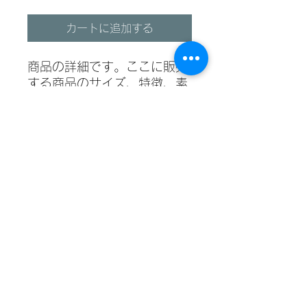
カートに追加する
商品の詳細です。ここに販売
する商品のサイズ、特徴、素
材、取扱い方法などの詳細を
入力しましょう。
商品情報
商品の詳細について記入する欄です。
返品・返金ポリシー
ここに販売する商品のサイズ、特徴、
素材、取扱い方法などの詳細を入力し
ましょう。また、商品のセールスポイ
商品の返品・返金について記入する欄
配送情報
ントを入力して、購入者の興味を引き
です。購入後、どのように返品または
つけましょう。
返金できるかを詳しく示しましょう。
手続きを明確に示すことでショップと
商品の配送について記入する欄です。
購入者の信頼関係を築くことができま
ここに商品の配送方法や梱包、配送料
す。