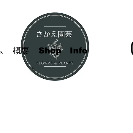
ム
概要
Shop Info