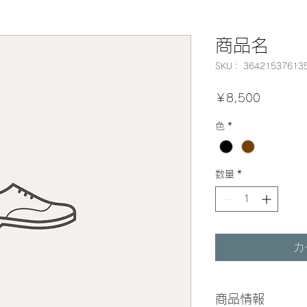
商品名
SKU： 36421537613
価
￥8,500
格
色
*
数量
*
カ
商品情報